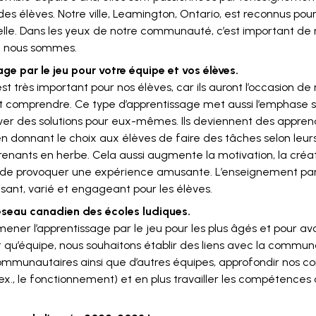
es élèves. Notre ville, Leamington, Ontario, est reconnus pour
lle. Dans les yeux de notre communauté, c’est important de 
e nous sommes.
ge par le jeu pour votre équipe et vos élèves.
st très important pour nos élèves, car ils auront l’occasion de
t comprendre. Ce type d’apprentissage met aussi l’emphase s
uver des solutions pour eux-mêmes. Ils deviennent des appren
 donnant le choix aux élèves de faire des tâches selon leu
renants en herbe. Cela aussi augmente la motivation, la créat
fin de provoquer une expérience amusante. L’enseignement par
usant, varié et engageant pour les élèves.
Réseau canadien des écoles ludiques.
ener l’apprentissage par le jeu pour les plus âgés et pour a
qu’équipe, nous souhaitons établir des liens avec la communa
ommunautaires ainsi que d’autres équipes, approfondir nos 
x., le fonctionnement) et en plus travailler les compétences d