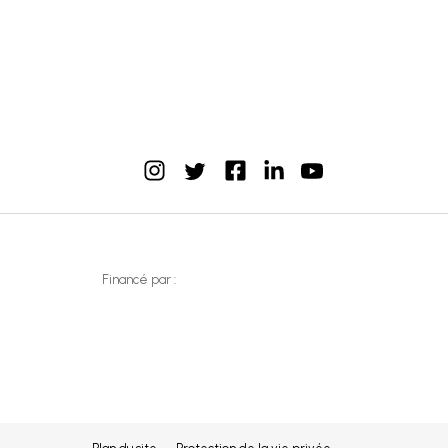
instagram
facebook
linkedin
youtube
twitter
Financé par :