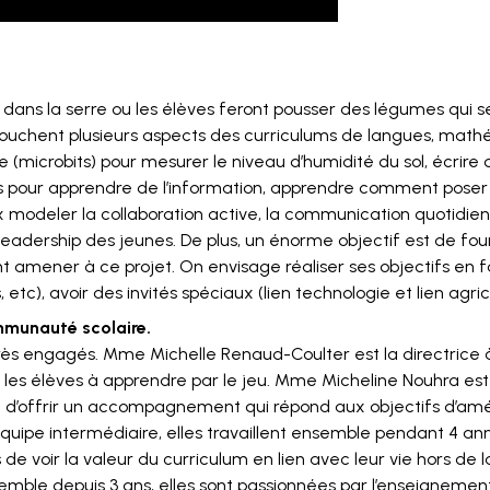
re dans la serre ou les élèves feront pousser des légumes qui
touchent plusieurs aspects des curriculums de langues, math
gie (microbits) pour mesurer le niveau d’humidité du sol, écr
pour apprendre de l’information, apprendre comment poser d
 modeler la collaboration active, la communication quotidien
eadership des jeunes. De plus, un énorme objectif est de four
nt amener à ce projet. On envisage réaliser ses objectifs en f
etc), avoir des invités spéciaux (lien technologie et lien agric
mmunauté scolaire.
 engagés. Mme Michelle Renaud-Coulter est la directrice à l
es élèves à apprendre par le jeu. Mme Micheline Nouhra est l’
afin d’offrir un accompagnement qui répond aux objectifs d’
quipe intermédiaire, elles travaillent ensemble pendant 4 a
 de voir la valeur du curriculum en lien avec leur vie hors de
semble depuis 3 ans, elles sont passionnées par l’enseignemen