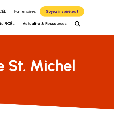
RCÉL
Partenaires
Soyez inspiré.es !
du RCÉL
Actualité & Ressources
e St. Michel